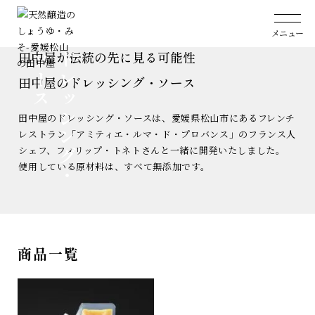
ホーム
ドレッシング・ソース
メニュー
田中屋が伝統の先に見る可能性
ス
ド
レ
ッ
シ
ン
グ
・
ソ
ー
田中屋のドレッシング・ソース
田中屋のドレッシング・ソースは、愛媛県松山市にあるフレンチ
レストラン「アミティエ・ルマ・ド・プロバンス」のフランス人
シェフ、フィリップ・トネトさんと一緒に開発いたしました。
使用している原材料は、すべて無添加です。
商品一覧